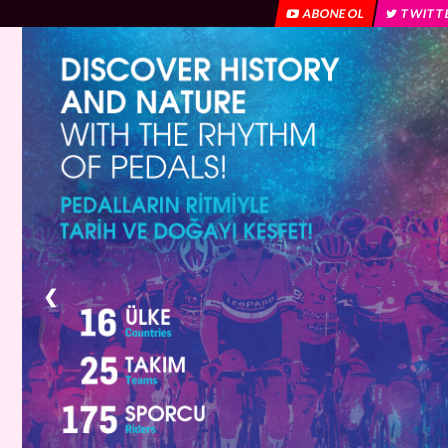
ABONE OL
TWITT
❮