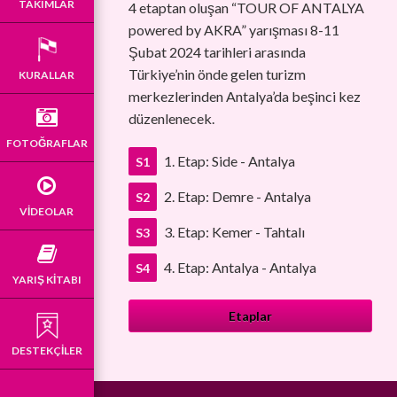
TAKIMLAR
4 etaptan oluşan “TOUR OF ANTALYA
powered by AKRA” yarışması 8-11
Şubat 2024 tarihleri arasında
Türkiye’nin önde gelen turizm
KURALLAR
merkezlerinden Antalya’da beşinci kez
düzenlenecek.
FOTOĞRAFLAR
1. Etap: Side - Antalya
S1
2. Etap: Demre - Antalya
S2
VIDEOLAR
3. Etap: Kemer - Tahtalı
S3
4. Etap: Antalya - Antalya
S4
YARIŞ KITABI
Etaplar
DESTEKÇİLER