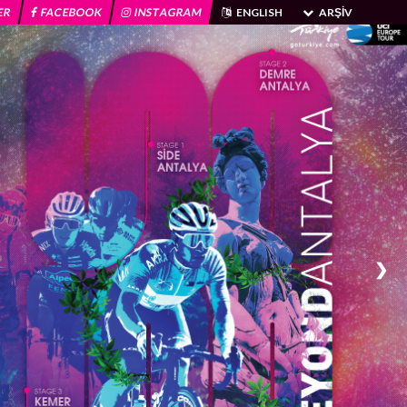
ER
FACEBOOK
INSTAGRAM
ENGLISH
ARŞIV
❯