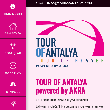
E-MAIL:
INFO@TOUROFANTALYA.COM
HIZLI ERIŞIM
ANA SAYFA
SONUÇLAR
HAKKINDA
TOUR OF ANTALYA
powered by AKRA
ETAPLAR
UCI 'nin uluslararası yol bisikleti
takviminde 2.1 kategorisinde yer alan ve